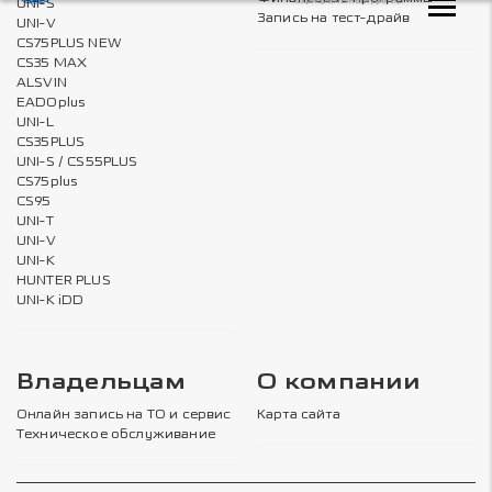
UNI-S
Запись на тест-драйв
UNI-V
CS75PLUS NEW
CS35 MAX
ALSVIN
EADOplus
UNI-L
CS35PLUS
UNI-S / CS55PLUS
CS75plus
CS95
UNI-T
UNI-V
UNI-K
HUNTER PLUS
UNI-K iDD
Владельцам
О компании
Онлайн запись на ТО и сервис
Карта сайта
Техническое обслуживание