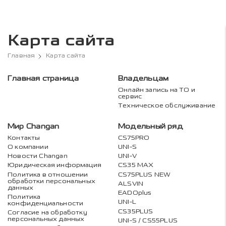
Карта сайта
Главная
Карта сайта
Главная страница
Владельцам
Онлайн запись на ТО и
сервис
Техническое обслуживание
Мир Changan
Модельный ряд
Контакты
CS75PRO
О компании
UNI-S
Новости Changan
UNI-V
Юридическая информация
CS35 MAX
Политика в отношении
CS75PLUS NEW
обработки персональных
ALSVIN
данных
EADOplus
Политика
UNI-L
конфиденциальности
CS35PLUS
Согласие на обработку
персональных данных
UNI-S / CS55PLUS