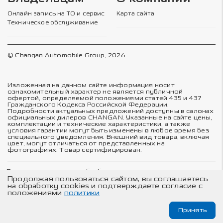
Онлайн запись на ТО и сервис
Карта сайта
Техническое обслуживание
© Changan Automobile Group, 2026
Изложенная на данном сайте информация носит
ознакомительный характер не является публичной
офертой, определяемой положениями статей 435 и 437
Гражданского Кодекса Российской Федерации.
Подробности актуальных предложений доступны в салонах
официальных дилеров CHANGAN. Указанные на сайте цены,
комплектации и технические характеристики, а также
условия гарантии могут быть изменены в любое время без
специального уведомления. Внешний вид товара, включая
цвет, могут отличаться от представленных на
фотографиях. Товар сертифицирован.
Политика в отношении обработки персональных данных
Политика конфиденциальности
Продолжая пользоваться сайтом, вы соглашаетесь
Согласие на обработку персональных данных
на обработку cookies и подтверждаете согласие с
Соглашение об использовании cookie-файлов
положениями
политики
Принять