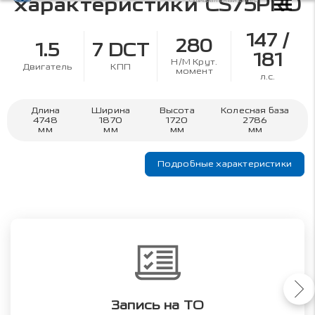
характеристики
CS75PRO
147 /
280
1.5
7 DCT
181
Н/М Крут.
Двигатель
КПП
момент
л.с.
Длина
Ширина
Высота
Колесная база
4748
1870
1720
2786
мм
мм
мм
мм
Подробные характеристики
Запись на ТО