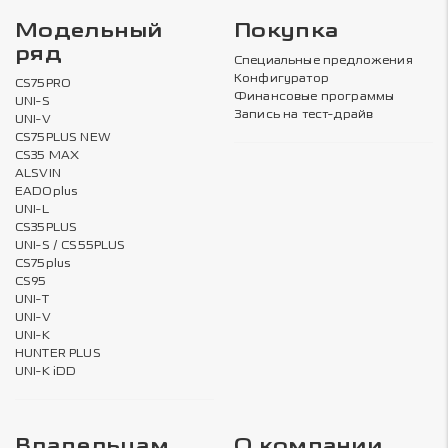
Модельный
Покупка
ряд
Специальные предложения
Конфигуратор
CS75PRO
Финансовые программы
UNI-S
Запись на тест-драйв
UNI-V
CS75PLUS NEW
CS35 MAX
ALSVIN
EADOplus
UNI-L
CS35PLUS
UNI-S / CS55PLUS
CS75plus
CS95
UNI-T
UNI-V
UNI-K
HUNTER PLUS
UNI-K iDD
Владельцам
О компании