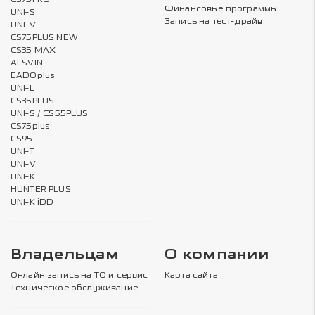
Финансовые программы
UNI-S
Запись на тест-драйв
UNI-V
CS75PLUS NEW
CS35 MAX
ALSVIN
EADOplus
UNI-L
CS35PLUS
UNI-S / CS55PLUS
CS75plus
CS95
UNI-T
UNI-V
UNI-K
HUNTER PLUS
UNI-K iDD
Владельцам
О компании
Онлайн запись на ТО и сервис
Карта сайта
Техническое обслуживание