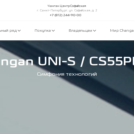
Чанган Центр Софийская
г. Санкт-Петербург, ул. Софийская, д. 2
+7 (812) 244-90-00
ьный ряд
Покупка
Владельцам
Мир Chang
ngan UNI-S / CS55
Симфония технологий