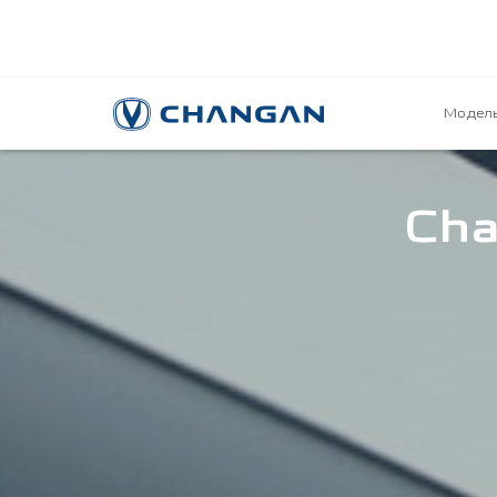
Модел
Cha