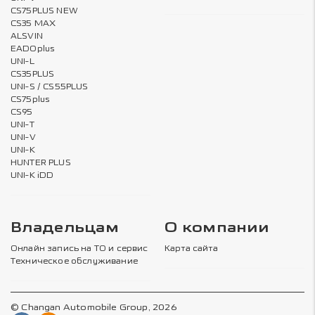
CS75PLUS NEW
CS35 MAX
ALSVIN
EADOplus
UNI-L
CS35PLUS
UNI-S / CS55PLUS
CS75plus
CS95
UNI-T
UNI-V
UNI-K
HUNTER PLUS
UNI-K iDD
Владельцам
О компании
Онлайн запись на ТО и сервис
Карта сайта
Техническое обслуживание
© Changan Automobile Group, 2026