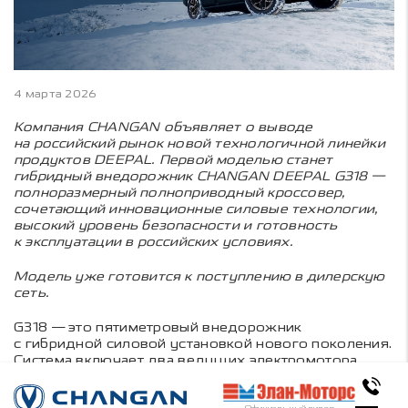
4 марта 2026
Компания CHANGAN объявляет о выводе
на российский рынок новой технологичной линейки
продуктов DEEPAL. Первой моделью станет
гибридный внедорожник CHANGAN DEEPAL G318 —
полноразмерный полноприводный кроссовер,
сочетающий инновационные силовые технологии,
высокий уровень безопасности и готовность
к эксплуатации в российских условиях.
Модель уже готовится к поступлению в дилерскую
сеть.
G318 — это пятиметровый внедорожник
с гибридной силовой установкой нового поколения.
Система включает два ведущих электромотора
и бензиновый двигатель, выполняющий функцию
генератора для подзарядки батареи. Совокупная
Официальный дилер