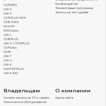
Конфигуратор
CS75PRO
Финансовые программы
UNI-S
Запись на тест-драйв
UNI-V
CS75PLUS NEW
CS35 MAX
ALSVIN
EADOplus
UNI-L
CS35PLUS
UNI-S / CS55PLUS
CS75plus
CS95
UNI-T
UNI-V
UNI-K
HUNTER PLUS
UNI-K iDD
Владельцам
О компании
Онлайн запись на ТО и сервис
Карта сайта
Техническое обслуживание