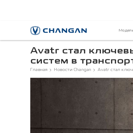
Модел
Avatr стал ключев
систем в транспор
Главная
Новости Changan
Avatr стал клю