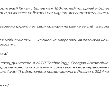
дителей Китая с более чем 160-летней историей и бол
вно развивает собственные научно-исследовательские це
уверенно укрепляет свои позиции на рынке за счёт высо
ая мобильность» — ключевые направления развития ко
жности».
.ru/
 сотрудничестве AVATR Technology, Changan Automobil
тформе нового поколения и сочетают в себе передовые 
ь Avatr 11 официально представлена в России с 2024 го
s.ru/