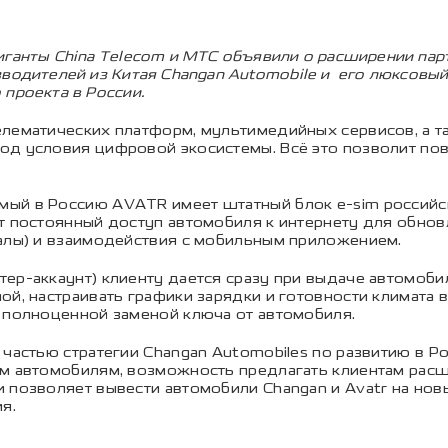
ганты China Telecom и МТС объявили о расширении парт
зводителей из Китая Changan Automobile и его люксов
проекта в России.
елематических платформ, мультимедийных сервисов, а 
од условия цифровой экосистемы. Всё это позволит пов
ый в Россию AVATR имеет штатный блок e-sim российск
т постоянный доступ автомобиля к интернету для обно
талы) и взаимодействия с мобильным приложением.
тер-аккаунт) клиенту дается сразу при выдаче автомо
ой, настраивать графики зарядки и готовности климата 
я полноценной заменой ключа от автомобиля.
частью стратегии Changan Automobiles по развитию в Ро
ым автомобилям, возможность предлагать клиентам ра
 позволяет вывести автомобили Changan и Avatr на но
я.