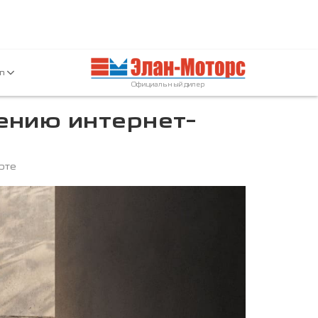
an
Официальный дилер
ению интернет-
рте