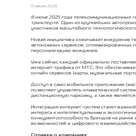
11 июня 2025
В июне 2025 года телекоммуникационные ги
транспорте. Один из крупнейших автопрои
участников масштабного технологического 
Новая инициатива охватывает внедрение т
автономных сервисов, оптимизированных п
персонализацию вождения.
Уже сейчас каждый официально поставляем
интернет-трафика от МТС. Это обеспечивае
онлайн сервисов (карты, музыкальные пор
Доступ в само мобильное приложение (мас
позволяет управлять климатической систем
дистанционную парковку, а также являетс
Интеграция интернет-систем станет важной 
интереса к интеллектуальным и экологичн
конкурентоспособность брендов на рынке и
возможностей и цифрового взаимодействи
Справки о компаниях: