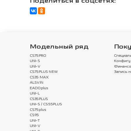
Поделиться в соцсетях:
Модельный ряд
Пок
CS75PRO
Специал
UNI-S
Конфигу
UNI-V
Финансо
CS75PLUS NEW
Запись н
CS35 MAX
ALSVIN
EADOplus
UNI-L
CS35PLUS
UNI-S / CS55PLUS
CS75plus
CS95
UNI-T
UNI-V